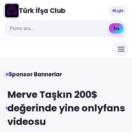
Türk İfşa Club
Light
Ara
Sponsor Bannerlar
Merve Taşkın 200$
değerinde yine onlyfans
videosu