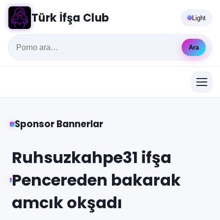
Türk İfşa Club
Light
Ara
Sponsor Bannerlar
Ruhsuzkahpe31 ifşa
Pencereden bakarak
amcık okşadı