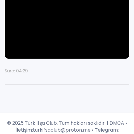
Süre: 04:29
© 2025 Türk İfşa Club. Tüm hakları saklıdır. |
DMCA
•
İletişim:
turkifsaclub@proton.me
• Telegram: