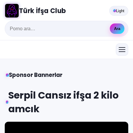
Türk İfşa Club
Light
Ara
Sponsor Bannerlar
Serpil Cansız ifşa 2 kilo
amcık