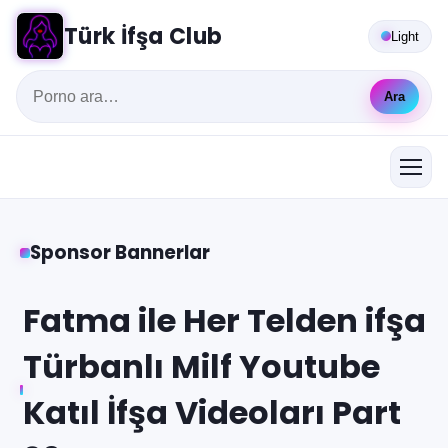
Türk İfşa Club
Light
Ara
Sponsor Bannerlar
Fatma ile Her Telden ifşa
Türbanlı Milf Youtube
Katıl İfşa Videoları Part