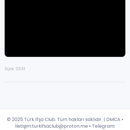
Süre: 03:51
© 2025 Türk İfşa Club. Tüm hakları saklıdır. |
DMCA
•
İletişim:
turkifsaclub@proton.me
• Telegram: