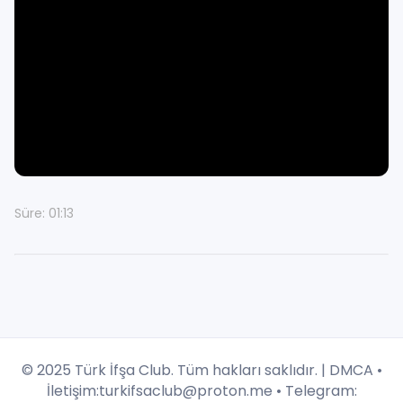
Süre: 01:13
© 2025 Türk İfşa Club. Tüm hakları saklıdır. |
DMCA
•
İletişim:
turkifsaclub@proton.me
• Telegram: