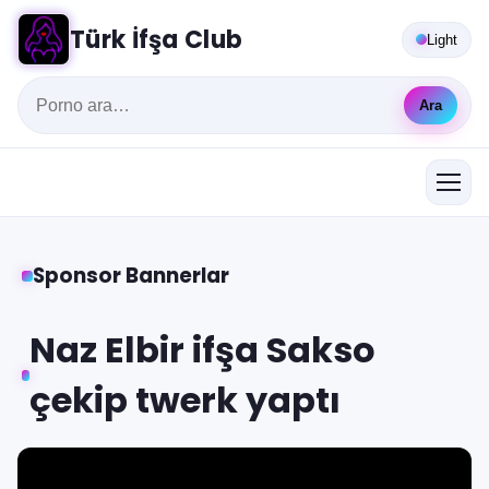
Türk İfşa Club
Light
Ara
Sponsor Bannerlar
Naz Elbir ifşa Sakso
çekip twerk yaptı