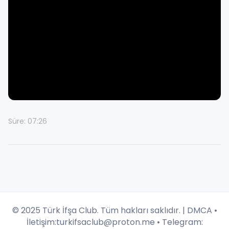
Süre: 07:26
© 2025 Türk İfşa Club. Tüm hakları saklıdır. |
DMCA
•
İletişim:
turkifsaclub@proton.me
• Telegram: