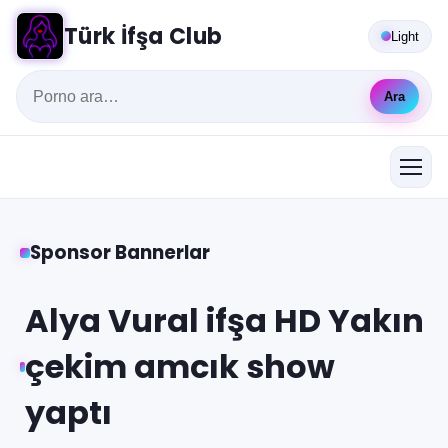
Türk İfşa Club
Light
Ara
Sponsor Bannerlar
Alya Vural ifşa HD Yakın
çekim amcık show
yaptı