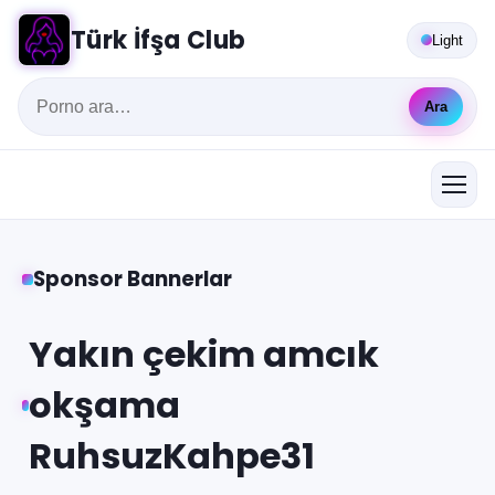
Türk İfşa Club
Light
Ara
Sponsor Bannerlar
Yakın çekim amcık
okşama
RuhsuzKahpe31