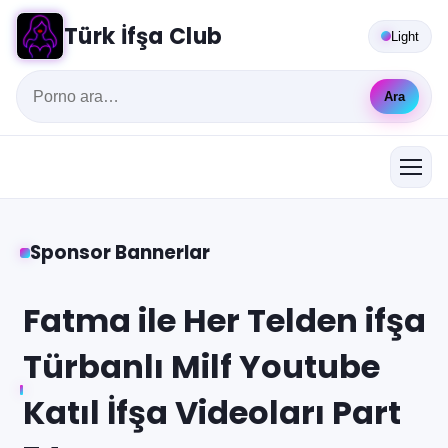
Türk İfşa Club
Light
Ara
Sponsor Bannerlar
Fatma ile Her Telden ifşa
Türbanlı Milf Youtube
Katıl İfşa Videoları Part