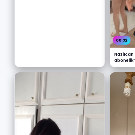
00:32
Nazlıcan
abonelik 