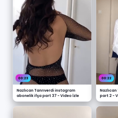
00:23
00:22
Nazlıcan Tanrıverdi instagram
Nazlıcan 
abonelik ifşa part 37 - Video İzle
part 2 - V