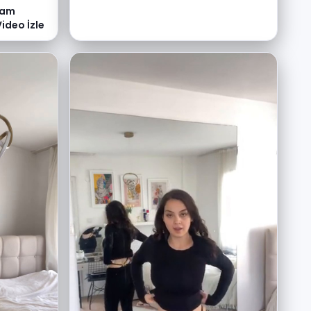
ram
Video İzle