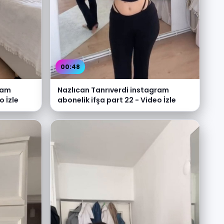
00:48
ram
Nazlıcan Tanrıverdi instagram
o İzle
abonelik ifşa part 22 - Video İzle