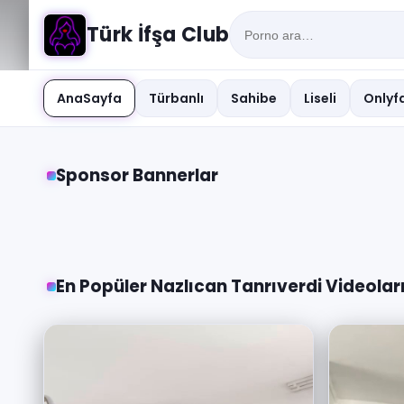
Türk İfşa Club
AnaSayfa
Türbanlı
Sahibe
Liseli
Onlyfa
Sponsor Bannerlar
En Popüler Nazlıcan Tanrıverdi Videolar