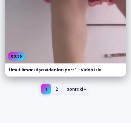
00:35
Umut limanı ifşa videoları part 1 - Video İzle
1
2
Sonraki »