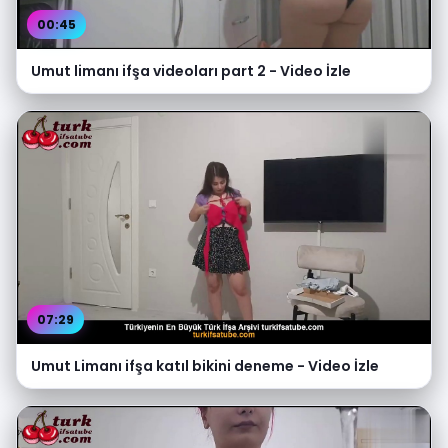
00:45
Umut limanı ifşa videoları part 2 - Video İzle
07:29
Umut Limanı ifşa katıl bikini deneme - Video İzle